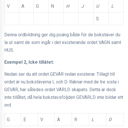
V
A
G
N
H
J
U
L
S
Denna ordbildning ger dig poäng både för de bokstäver du
la ut samt de som ingår i det existerande ordet VAGN samt
HUS.
Exempel 2, Icke tillåtet:
Nedan ser du att ordet GEVÄR redan existerar. Tillagt till
ordet är nu bokstäverna L och D. Räknar med de tre sista i
GEVÄR, har således ordet VÄRLD skapats. Detta är dock
inte tillåtet, då hela bokstavsföljden GEVÄRLD inte bildar ett
ord.
G
E
V
Ä
R
L
D