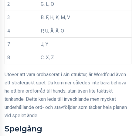
2
G, L, O
3
B, F, H, K, M, V
4
P, U, Å, Ä, Ö
7
J, Y
8
C, X, Z
Utöver att vara ordbaserat i sin struktur, är Wordfeud även
ett strategiskt spel. Du kommer således inte bara behöva
ha ett bra ordförråd till hands, utan även lite taktiskt
tänkande. Detta kan leda till invecklande men mycket
underhållande ord- och stavföljder som täcker hela planen
vid spelet ände.
Spelgång