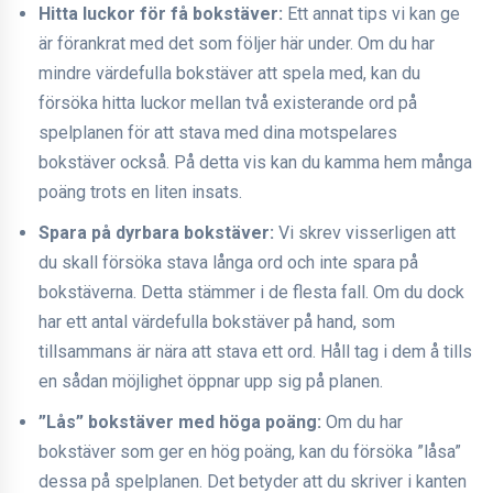
Hitta luckor för få bokstäver:
Ett annat tips vi kan ge
är förankrat med det som följer här under. Om du har
mindre värdefulla bokstäver att spela med, kan du
försöka hitta luckor mellan två existerande ord på
spelplanen för att stava med dina motspelares
bokstäver också. På detta vis kan du kamma hem många
poäng trots en liten insats.
Spara på dyrbara bokstäver:
Vi skrev visserligen att
du skall försöka stava långa ord och inte spara på
bokstäverna. Detta stämmer i de flesta fall. Om du dock
har ett antal värdefulla bokstäver på hand, som
tillsammans är nära att stava ett ord. Håll tag i dem å tills
en sådan möjlighet öppnar upp sig på planen.
”Lås” bokstäver med höga poäng:
Om du har
bokstäver som ger en hög poäng, kan du försöka ”låsa”
dessa på spelplanen. Det betyder att du skriver i kanten