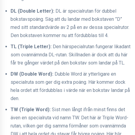
DL (Double Letter):
DL är specialrutan för dubbel
bokstavspoäng. Säg att du landar med bokstaven ”D”
med sitt standardvärde av 2 på en av dessa specialrutor.
Den bokstaven kommer nu att fördubblas till 4.
TL (Triple Letter):
Den härspecialrutan fungerar likadant
som ovannämnda DL-rutan. Skillnaden är dock att du här
får tre gånger värdet på den bokstav som landar på TL.
DW (Double Word):
Dubble Word är ytterligare en
specialruta som ger dig extra poäng. Här kommer dock
hela ordet att fördubblas i värde när en bokstav landar på
den.
TW (Triple Word):
Sist men långt ifrån minst finns det
även en specialruta vid namn TW. Det här är Triple Word-
rutan, vilken ger dig samma förmåner som ovannämnda
DW i att hela ordet du stavar får högre poäng. Här blir