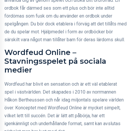
använda dig av genom spelet och utöka ditt ordförråd. En
ordbok får därmed ses som ett plus och bör inte alltid
fördömas som fusk om du använder en ordbok under
spelgången. Du bör dock etablera i förväg att det tillåts med
de du spelar mot. Hjälpmedel i form av ordböcker bör
särskilt vara något man tillåter barn för deras lärdoms skull.
Wordfeud Online –
Stavningsspelet på sociala
medier
Wordfeud har blivit en sensation och är ett väl etablerat
spel i västvärlden. Det skapades i 2010 av norrmannen
Håkon Bertheussen och når idag miljontals spelare världen
över. Konceptet med Wordfeud Online är mycket simpelt,
vilket lett till succén. Det är lätt att påbörja, har ett
igenkännligt och underhållande format, samt kan avslutas