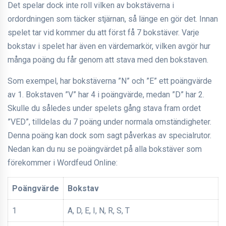
Det spelar dock inte roll vilken av bokstäverna i
ordordningen som täcker stjärnan, så länge en gör det. Innan
spelet tar vid kommer du att först få 7 bokstäver. Varje
bokstav i spelet har även en värdemarkör, vilken avgör hur
många poäng du får genom att stava med den bokstaven.
Som exempel, har bokstäverna ”N” och ”E” ett poängvärde
av 1. Bokstaven ”V” har 4 i poängvärde, medan ”D” har 2.
Skulle du således under spelets gång stava fram ordet
”VED”, tilldelas du 7 poäng under normala omständigheter.
Denna poäng kan dock som sagt påverkas av specialrutor.
Nedan kan du nu se poängvärdet på alla bokstäver som
förekommer i Wordfeud Online:
Poängvärde
Bokstav
1
A, D, E, I, N, R, S, T