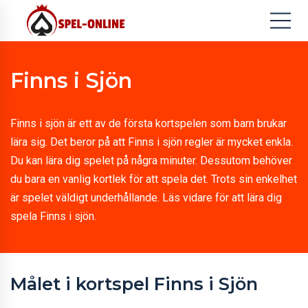
Finns i Sjön
Finns i sjön är ett av de första kortspelen som barn brukar
lära sig. Det beror på att Finns i sjön regler är mycket enkla.
Du kan lära dig spelet på några minuter. Dessutom behöver
du bara en vanlig kortlek för att spela det. Trots sin enkelhet
är spelet väldigt underhållande. Läs vidare för att lära dig
spela Finns i sjön.
Målet i kortspel Finns i Sjön