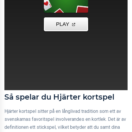
Så spelar du Hjärter kortspel
Hjärter kortspel sitter på en långlivad tradition som ett av
svenskarnas favoritspel involverandes en kortlek. Det är av
definitionen ett stickspel, vilket betyder att du samt dina