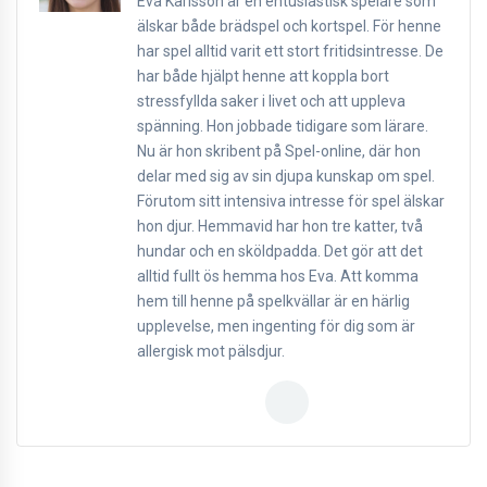
Eva Karlsson är en entusiastisk spelare som
älskar både brädspel och kortspel. För henne
har spel alltid varit ett stort fritidsintresse. De
har både hjälpt henne att koppla bort
stressfyllda saker i livet och att uppleva
spänning. Hon jobbade tidigare som lärare.
Nu är hon skribent på Spel-online, där hon
delar med sig av sin djupa kunskap om spel.
Förutom sitt intensiva intresse för spel älskar
hon djur. Hemmavid har hon tre katter, två
hundar och en sköldpadda. Det gör att det
alltid fullt ös hemma hos Eva. Att komma
hem till henne på spelkvällar är en härlig
upplevelse, men ingenting för dig som är
allergisk mot pälsdjur.