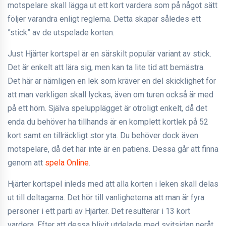
motspelare skall lägga ut ett kort vardera som på något sätt
följer varandra enligt reglerna. Detta skapar således ett
”stick” av de utspelade korten.
Just Hjärter kortspel är en särskilt populär variant av stick.
Det är enkelt att lära sig, men kan ta lite tid att bemästra.
Det här är nämligen en lek som kräver en del skicklighet för
att man verkligen skall lyckas, även om turen också är med
på ett hörn. Själva spelupplägget är otroligt enkelt, då det
enda du behöver ha tillhands är en komplett kortlek på 52
kort samt en tillräckligt stor yta. Du behöver dock även
motspelare, då det här inte är en patiens. Dessa går att finna
genom att
spela Online
.
Hjärter kortspel inleds med att alla korten i leken skall delas
ut till deltagarna. Det hör till vanligheterna att man är fyra
personer i ett parti av Hjärter. Det resulterar i 13 kort
vardera. Efter att dessa blivit utdelade med svitsidan neråt,