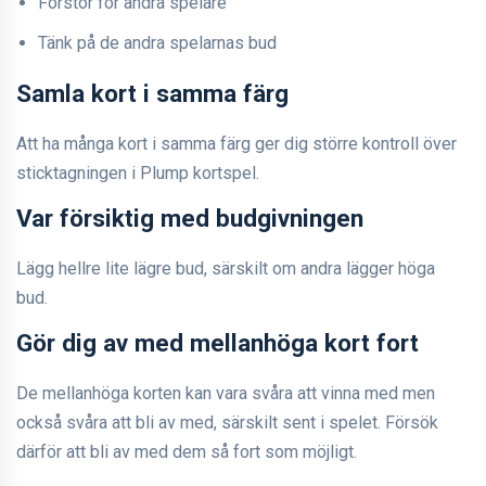
Förstör för andra spelare
Tänk på de andra spelarnas bud
Samla kort i samma färg
Att ha många kort i samma färg ger dig större kontroll över
sticktagningen i Plump kortspel.
Var försiktig med budgivningen
Lägg hellre lite lägre bud, särskilt om andra lägger höga
bud.
Gör dig av med mellanhöga kort fort
De mellanhöga korten kan vara svåra att vinna med men
också svåra att bli av med, särskilt sent i spelet. Försök
därför att bli av med dem så fort som möjligt.