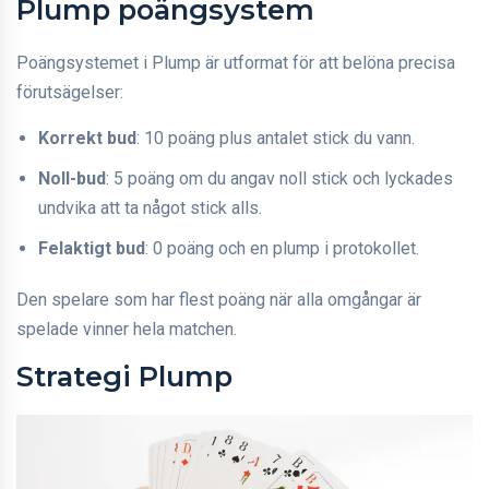
Plump poängsystem
Poängsystemet i Plump är utformat för att belöna precisa
förutsägelser:
Korrekt bud
: 10 poäng plus antalet stick du vann.
Noll-bud
: 5 poäng om du angav noll stick och lyckades
undvika att ta något stick alls.
Felaktigt bud
: 0 poäng och en plump i protokollet.
Den spelare som har flest poäng när alla omgångar är
spelade vinner hela matchen.
Strategi Plump