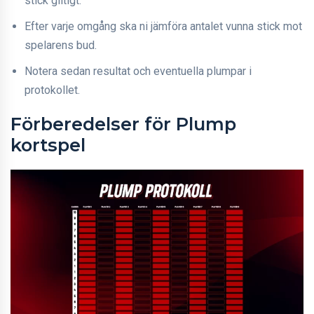
stick giltigt.
Efter varje omgång ska ni jämföra antalet vunna stick mot
spelarens bud.
Notera sedan resultat och eventuella plumpar i
protokollet.
Förberedelser för Plump
kortspel