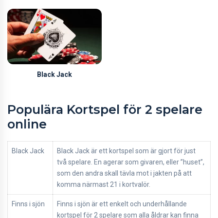
Black Jack
Populära Kortspel för 2 spelare
online
Black Jack
Black Jack är ett kortspel som är gjort för just
två spelare. En agerar som givaren, eller ”huset”,
som den andra skall tävla mot i jakten på att
komma närmast 21 i kortvalör.
Finns i sjön
Finns i sjön är ett enkelt och underhållande
kortspel för 2 spelare som alla åldrar kan finna