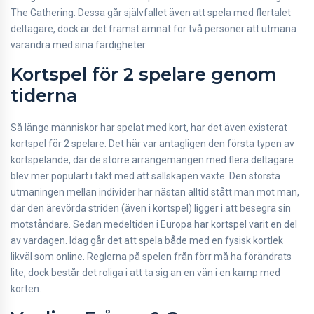
The Gathering. Dessa går självfallet även att spela med flertalet
deltagare, dock är det främst ämnat för två personer att utmana
varandra med sina färdigheter.
Kortspel för 2 spelare genom
tiderna
Så länge människor har spelat med kort, har det även existerat
kortspel för 2 spelare. Det här var antagligen den första typen av
kortspelande, där de större arrangemangen med flera deltagare
blev mer populärt i takt med att sällskapen växte. Den största
utmaningen mellan individer har nästan alltid stått man mot man,
där den ärevörda striden (även i kortspel) ligger i att besegra sin
motståndare. Sedan medeltiden i Europa har kortspel varit en del
av vardagen. Idag går det att spela både med en fysisk kortlek
likväl som online. Reglerna på spelen från förr må ha förändrats
lite, dock består det roliga i att ta sig an en vän i en kamp med
korten.