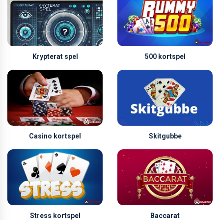
Krypterat spel
500 kortspel
Casino kortspel
Skitgubbe
Stress kortspel
Baccarat