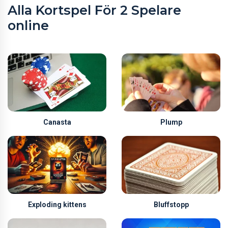
Alla Kortspel För 2 Spelare
online
Canasta
Plump
Exploding kittens
Bluffstopp