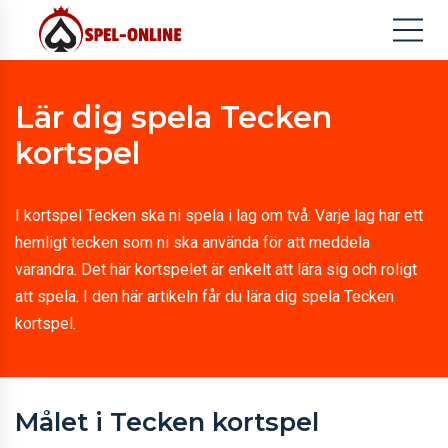
Lär dig spela Tecken
kortspel
I kortspel Tecken ska ni spela i lag om två. Varje lag har ett
hemligt tecken som ni ska använda för att meddela
varandra. Det här kortspelet är enkelt att lära sig och roligt
att spela. I den här artikeln får du lära dig spela Tecken
kortspel.
Målet i Tecken kortspel