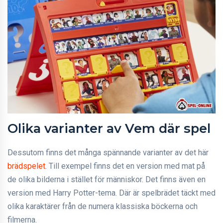
Olika varianter av Vem där spel
Dessutom finns det många spännande varianter av det här
brädspelet
. Till exempel finns det en version med mat på
de olika bilderna i stället för människor. Det finns även en
version med Harry Potter-tema. Där är spelbrädet täckt med
olika karaktärer från de numera klassiska böckerna och
filmerna.