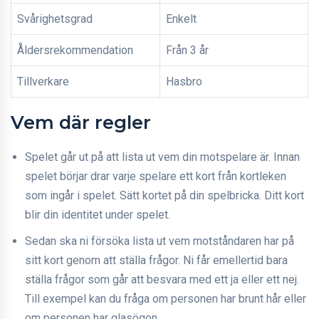
Svårighetsgrad
Enkelt
Åldersrekommendation
Från 3 år
Tillverkare
Hasbro
Vem där regler
Spelet går ut på att lista ut vem din motspelare är. Innan
spelet börjar drar varje spelare ett kort från kortleken
som ingår i spelet. Sätt kortet på din spelbricka. Ditt kort
blir din identitet under spelet.
Sedan ska ni försöka lista ut vem motståndaren har på
sitt kort genom att ställa frågor. Ni får emellertid bara
ställa frågor som går att besvara med ett ja eller ett nej.
Till exempel kan du fråga om personen har brunt hår eller
om personen har glasögon.