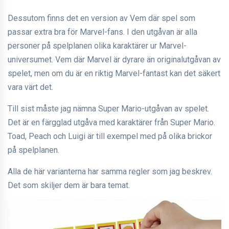
Dessutom finns det en version av Vem där spel som
passar extra bra för Marvel-fans. I den utgåvan är alla
personer på spelplanen olika karaktärer ur Marvel-
universumet. Vem där Marvel är dyrare än originalutgåvan av
spelet, men om du är en riktig Marvel-fantast kan det säkert
vara värt det.
Till sist måste jag nämna Super Mario-utgåvan av spelet.
Det är en färgglad utgåva med karaktärer från Super Mario.
Toad, Peach och Luigi är till exempel med på olika brickor
på spelplanen.
Alla de här varianterna har samma regler som jag beskrev.
Det som skiljer dem är bara temat.