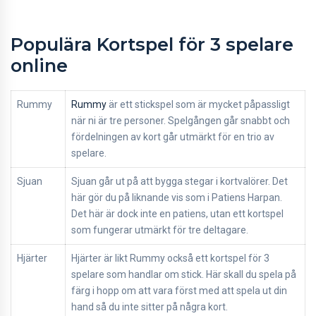
Populära Kortspel för 3 spelare
online
Rummy
Rummy
är ett stickspel som är mycket påpassligt
när ni är tre personer. Spelgången går snabbt och
fördelningen av kort går utmärkt för en trio av
spelare.
Sjuan
Sjuan går ut på att bygga stegar i kortvalörer. Det
här gör du på liknande vis som i Patiens Harpan.
Det här är dock inte en patiens, utan ett kortspel
som fungerar utmärkt för tre deltagare.
Hjärter
Hjärter är likt Rummy också ett kortspel för 3
spelare som handlar om stick. Här skall du spela på
färg i hopp om att vara först med att spela ut din
hand så du inte sitter på några kort.