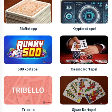
Bluffstopp
Krypterat spel
500 kortspel
Casino kortspel
Tribello
Sjuan Kortspel