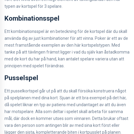
typen av kortspel för 3 spelare.
Kombinationsspel
Ett kombinationsspel är en beteckning för de kortspel där du skall
använda dig av just kombinationer för att vinna. Poker är ett av de
mest framstående exemplen av den här kortspelstypen. Med
tanke på att tävlingen främst ligger i vad du själv kan åstadkomma
med de kort du har på hand, kan antalet spelare variera utan att
principen med spelet förändras.
Pusselspel
Ett pusselkortspel går ut på att du skall försöka konstruera något
på spelplanen med dina kort. Sjuan är ett bra exempel på det här,
då spelet liknar en typ av patiens med undantaget av att du även
har motspelare. Alla som deltar i spelet skall arbeta för samma
mål, där dock en kommer utses som vinnaren. Detta brukar oftast
vara den person som antingen blir av med sina kort först eller
lägger den sista, kompletterande biten i kortpusslet på planen.