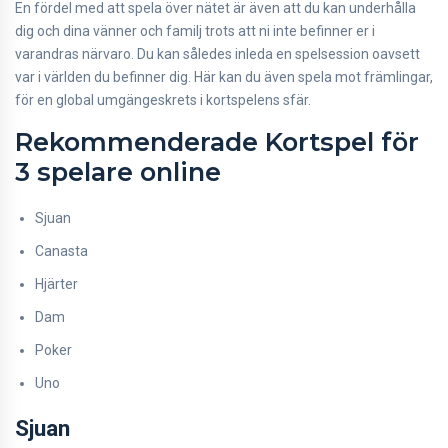
En fördel med att spela över nätet är även att du kan underhålla
dig och dina vänner och familj trots att ni inte befinner er i
varandras närvaro. Du kan således inleda en spelsession oavsett
var i världen du befinner dig. Här kan du även spela mot främlingar,
för en global umgängeskrets i kortspelens sfär.
Rekommenderade Kortspel för
3 spelare online
Sjuan
Canasta
Hjärter
Dam
Poker
Uno
Sjuan